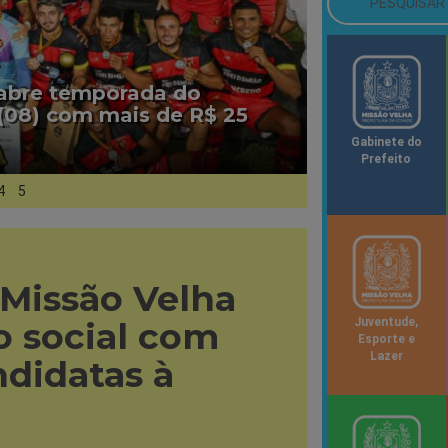
 abre temporada do
(08) com mais de R$ 25
Gabinete do
Prefeito
4
5
 Missão Velha
 social com
Juventude,
Esporte e
Lazer
ndidatas à