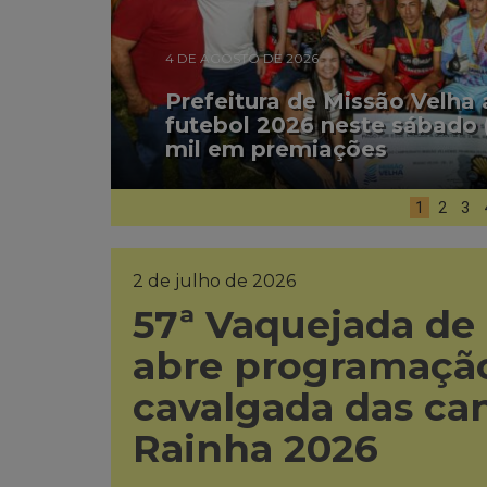
4 DE AGOSTO DE 2026
Prefeitura de Missão Velha
futebol 2026 neste sábado 
mil em premiações
1
2
3
2 de julho de 2026
57ª Vaquejada de
abre programação
cavalgada das ca
Rainha 2026