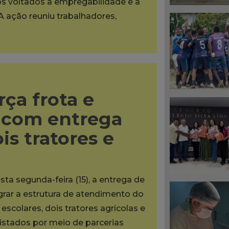
os voltados à empregabilidade e à
A ação reuniu trabalhadores,
rça frota e
s com entrega
is tratores e
sta segunda-feira (15), a entrega de
grar a estrutura de atendimento do
scolares, dois tratores agrícolas e
tados por meio de parcerias