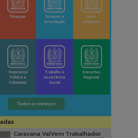
Finanças
Governo e
Meio
Articulação
Ambiente
Segurança
Trabalho e
Executiva
Pública e
Assistência
Regional
Cidadania
Social
Todos os serviços
sadas
Caravana VaiVem Trabalhador