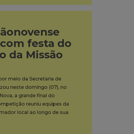
sãonovense
 com festa do
to da Missão
 por meio da Secretaria de
lizou neste domingo (07), no
ova, a grande final do
mpetição reuniu equipes da
ador local ao longo de sua