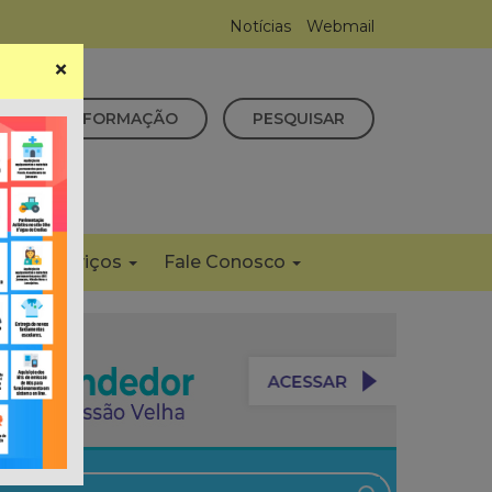
Notícias
Webmail
×
CESSO À INFORMAÇÃO
PESQUISAR
s
Serviços
Fale Conosco