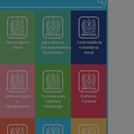
Procuradoria
Agricultura e
Controladoria
Geral
Desenvolvimento
e Ouvidoria
Econômico
Geral
Administração
Comunicação,
Cultura e
e
Ciência e
Turismo
Planejamento
Tecnologia