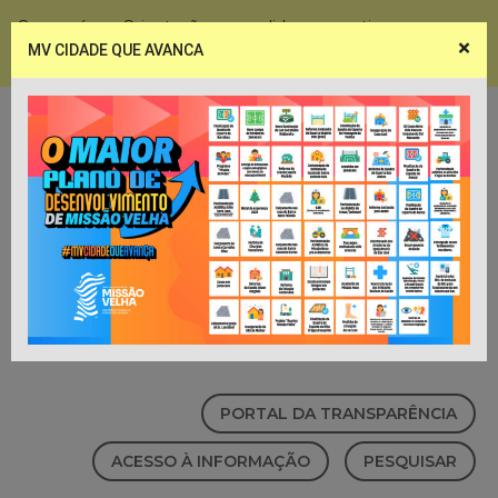
Coronavírus - Orientações e medidas preventivas
×
MV CIDADE QUE AVANCA
Notícias
Webmail
PORTAL DA TRANSPARÊNCIA
ACESSO À INFORMAÇÃO
PESQUISAR