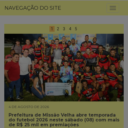
NAVEGAÇÃO DO SITE
Toggl
naviga
1
2
3
4
5
4 DE AGOSTO DE 2026
Prefeitura de Missão Velha abre temporada
do futebol 2026 neste sábado (08) com mais
de R$ 25 mil em premiações