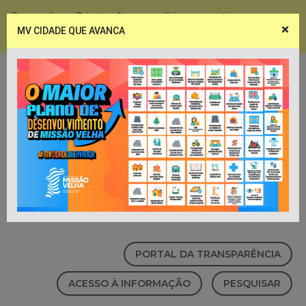
Coronavírus - Orientações e medidas preventivas
×
MV CIDADE QUE AVANCA
Notícias
Webmail
PORTAL DA TRANSPARÊNCIA
ACESSO À INFORMAÇÃO
PESQUISAR