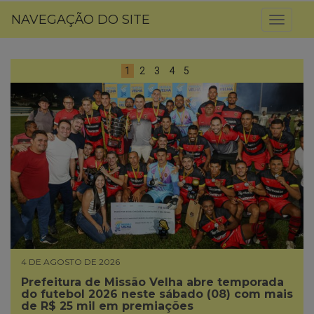
NAVEGAÇÃO DO SITE
Toggl
naviga
1
2
3
4
5
4 DE AGOSTO DE 2026
Prefeitura de Missão Velha abre temporada
do futebol 2026 neste sábado (08) com mais
de R$ 25 mil em premiações