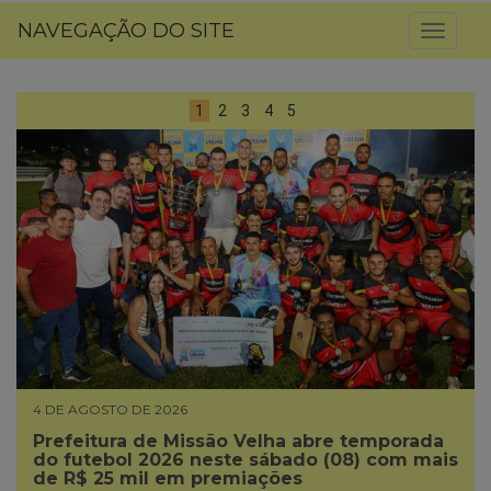
NAVEGAÇÃO DO SITE
Toggl
naviga
1
2
3
4
5
4 DE AGOSTO DE 2026
Prefeitura de Missão Velha abre temporada
do futebol 2026 neste sábado (08) com mais
de R$ 25 mil em premiações