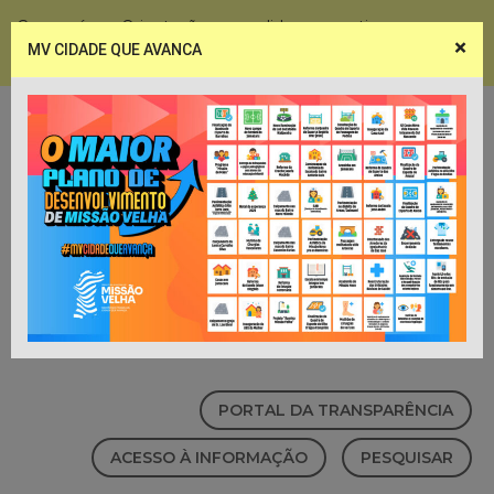
Coronavírus - Orientações e medidas preventivas
×
MV CIDADE QUE AVANCA
Notícias
Webmail
PORTAL DA TRANSPARÊNCIA
ACESSO À INFORMAÇÃO
PESQUISAR