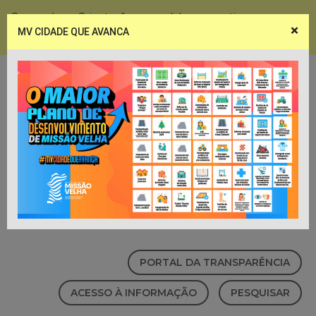
Coronavírus - Orientações e medidas preventivas
×
MV CIDADE QUE AVANCA
Notícias
Webmail
PORTAL DA TRANSPARÊNCIA
ACESSO À INFORMAÇÃO
PESQUISAR