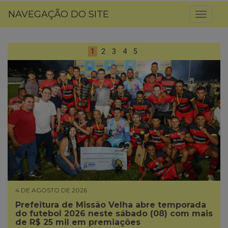
NAVEGAÇÃO DO SITE
Toggl
naviga
1
2
3
4
5
4 DE AGOSTO DE 2026
Prefeitura de Missão Velha abre temporada
do futebol 2026 neste sábado (08) com mais
de R$ 25 mil em premiações