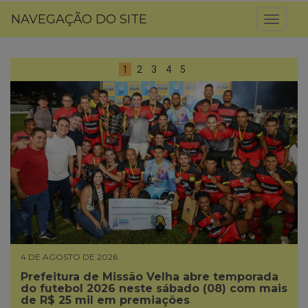
NAVEGAÇÃO DO SITE
Toggl
naviga
1
2
3
4
5
4 DE AGOSTO DE 2026
Prefeitura de Missão Velha abre temporada
do futebol 2026 neste sábado (08) com mais
de R$ 25 mil em premiações