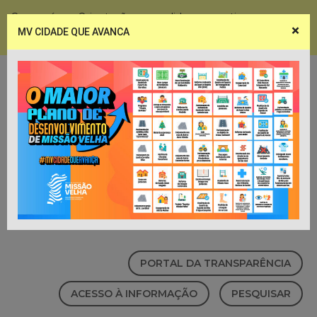
Coronavírus - Orientações e medidas preventivas
×
MV CIDADE QUE AVANCA
Notícias
Webmail
PORTAL DA TRANSPARÊNCIA
ACESSO À INFORMAÇÃO
PESQUISAR