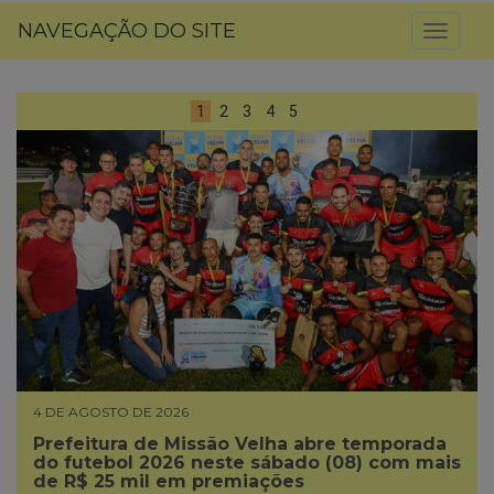
NAVEGAÇÃO DO SITE
Toggl
naviga
1
2
3
4
5
4 DE AGOSTO DE 2026
Prefeitura de Missão Velha abre temporada
do futebol 2026 neste sábado (08) com mais
de R$ 25 mil em premiações