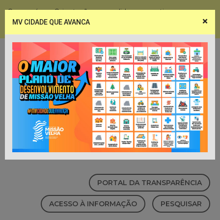
Coronavírus - Orientações e medidas preventivas
×
MV CIDADE QUE AVANCA
Notícias
Webmail
PORTAL DA TRANSPARÊNCIA
ACESSO À INFORMAÇÃO
PESQUISAR