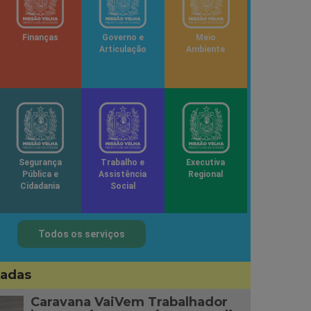
Finanças
Governo e
Meio
Articulação
Ambiente
Segurança
Trabalho e
Executiva
Pública e
Assistência
Regional
Cidadania
Social
Todos os serviços
sadas
Caravana VaiVem Trabalhador