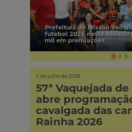
4 DE AGOSTO DE 2026
Prefeitura de Missão Velha
futebol 2026 neste sábado 
mil em premiações
1
2
3
2 de julho de 2026
57ª Vaquejada de
abre programação
cavalgada das ca
Rainha 2026