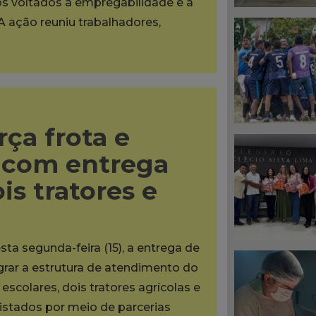
os voltados à empregabilidade e à
A ação reuniu trabalhadores,
rça frota e
s com entrega
is tratores e
sta segunda-feira (15), a entrega de
grar a estrutura de atendimento do
scolares, dois tratores agrícolas e
tados por meio de parcerias