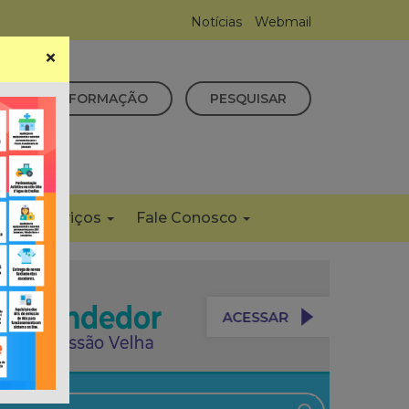
Notícias
Webmail
×
CESSO À INFORMAÇÃO
PESQUISAR
s
Serviços
Fale Conosco