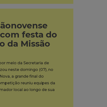
sãonovense
 com festa do
to da Missão
 por meio da Secretaria de
lizou neste domingo (07), no
ova, a grande final do
mpetição reuniu equipes da
ador local ao longo de sua