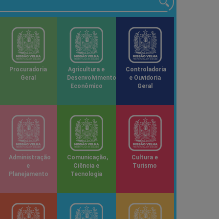
Procuradoria
Agricultura e
Controladoria
Geral
Desenvolvimento
e Ouvidoria
Econômico
Geral
Administração
Comunicação,
Cultura e
e
Ciência e
Turismo
Planejamento
Tecnologia