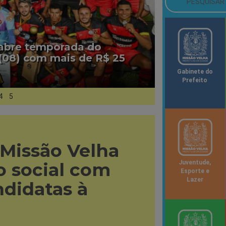
 abre temporada do
(08) com mais de R$ 25
Gabinete do
Prefeito
4
5
 Missão Velha
 social com
Juventude,
Esporte e
Lazer
ndidatas à