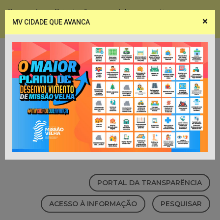
Coronavírus - Orientações e medidas preventivas
×
MV CIDADE QUE AVANCA
Notícias
Webmail
PORTAL DA TRANSPARÊNCIA
ACESSO À INFORMAÇÃO
PESQUISAR