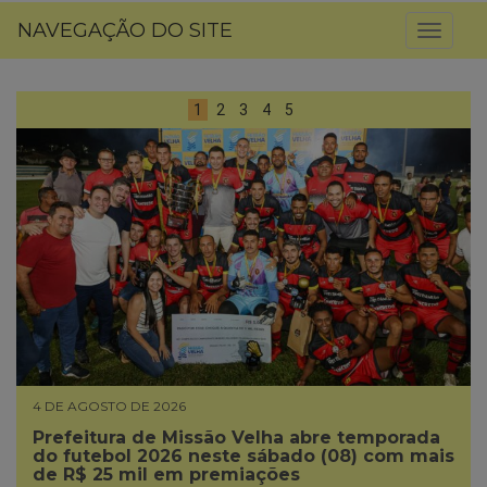
NAVEGAÇÃO DO SITE
Toggl
naviga
1
2
3
4
5
4 DE AGOSTO DE 2026
Prefeitura de Missão Velha abre temporada
do futebol 2026 neste sábado (08) com mais
de R$ 25 mil em premiações