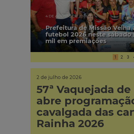
4 DE AGOSTO DE 2026
Prefeitura de Missão Velha
futebol 2026 neste sábado 
mil em premiações
1
2
3
2 de julho de 2026
57ª Vaquejada de
abre programação
cavalgada das ca
Rainha 2026