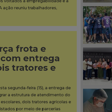
os voltados à empregabilidade e à
A ação reuniu trabalhadores,
rça frota e
s com entrega
is tratores e
sta segunda-feira (15), a entrega de
grar a estrutura de atendimento do
scolares, dois tratores agrícolas e
tados por meio de parcerias