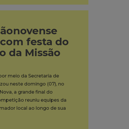
sãonovense
 com festa do
to da Missão
 por meio da Secretaria de
lizou neste domingo (07), no
ova, a grande final do
mpetição reuniu equipes da
ador local ao longo de sua