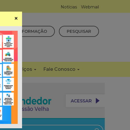
Notícias
Webmail
×
CESSO À INFORMAÇÃO
PESQUISAR
s
Serviços
Fale Conosco