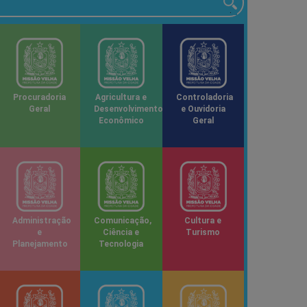
Procuradoria
Agricultura e
Controladoria
Geral
Desenvolvimento
e Ouvidoria
Econômico
Geral
Administração
Comunicação,
Cultura e
e
Ciência e
Turismo
Planejamento
Tecnologia