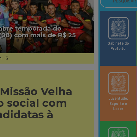
 abre temporada do
(08) com mais de R$ 25
Gabinete do
Prefeito
4
5
 Missão Velha
 social com
Juventude,
Esporte e
Lazer
ndidatas à