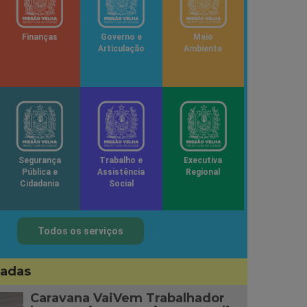
Finanças
Governo e
Meio
Articulação
Ambiente
Segurança
Trabalho e
Executiva
Pública e
Assistência
Regional
Cidadania
Social
Todos os serviços
sadas
Caravana VaiVem Trabalhador