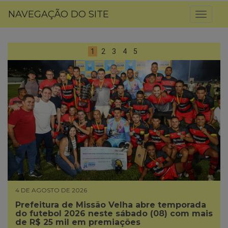
NAVEGAÇÃO DO SITE
Toggl
naviga
1
2
3
4
5
4 DE AGOSTO DE 2026
Prefeitura de Missão Velha abre temporada
do futebol 2026 neste sábado (08) com mais
de R$ 25 mil em premiações