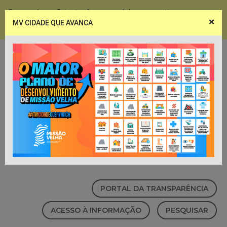
Coronavírus - Orientações e medidas preventivas
×
MV CIDADE QUE AVANCA
Notícias
Webmail
PORTAL DA TRANSPARÊNCIA
ACESSO À INFORMAÇÃO
PESQUISAR