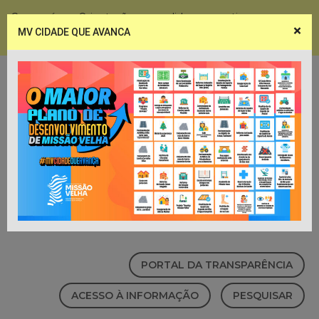
Coronavírus - Orientações e medidas preventivas
×
MV CIDADE QUE AVANCA
Notícias
Webmail
PORTAL DA TRANSPARÊNCIA
ACESSO À INFORMAÇÃO
PESQUISAR