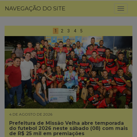
NAVEGAÇÃO DO SITE
Toggl
naviga
1
2
3
4
5
4 DE AGOSTO DE 2026
Prefeitura de Missão Velha abre temporada
do futebol 2026 neste sábado (08) com mais
de R$ 25 mil em premiações