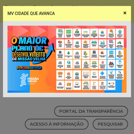
Coronavírus - Orientações e medidas preventivas
×
MV CIDADE QUE AVANCA
Notícias
Webmail
PORTAL DA TRANSPARÊNCIA
ACESSO À INFORMAÇÃO
PESQUISAR