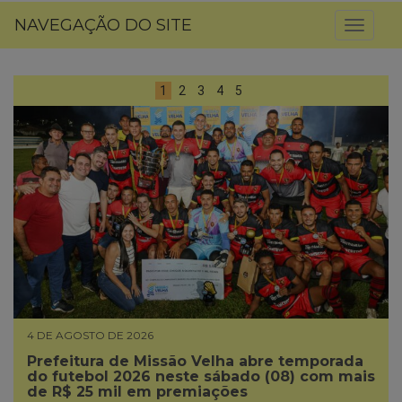
NAVEGAÇÃO DO SITE
Toggl
naviga
1
2
3
4
5
4 DE AGOSTO DE 2026
Prefeitura de Missão Velha abre temporada
do futebol 2026 neste sábado (08) com mais
de R$ 25 mil em premiações