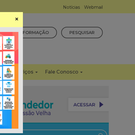
Notícias
Webmail
×
CESSO À INFORMAÇÃO
PESQUISAR
s
Serviços
Fale Conosco