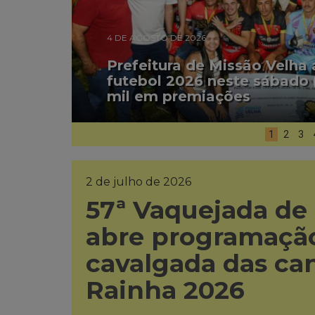
4 DE AGOSTO DE 2026
Prefeitura de Missão Velha
futebol 2026 neste sábado 
mil em premiações
1
2
3
2 de julho de 2026
57ª Vaquejada de
abre programação
cavalgada das ca
Rainha 2026