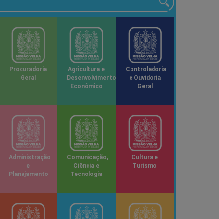
Procuradoria
Agricultura e
Controladoria
Geral
Desenvolvimento
e Ouvidoria
Econômico
Geral
Administração
Comunicação,
Cultura e
e
Ciência e
Turismo
Planejamento
Tecnologia