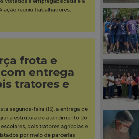
os voltados à empregabilidade e à
A ação reuniu trabalhadores,
rça frota e
s com entrega
is tratores e
sta segunda-feira (15), a entrega de
grar a estrutura de atendimento do
scolares, dois tratores agrícolas e
tados por meio de parcerias