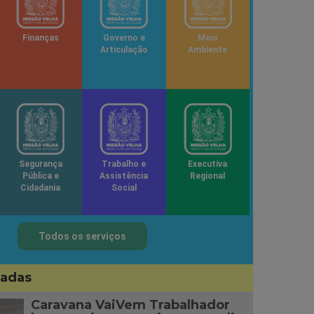
Finanças
Governo e
Meio
Articulação
Ambiente
Segurança
Trabalho e
Executiva
Pública e
Assistência
Regional
Cidadania
Social
Todos os serviços
sadas
Caravana VaiVem Trabalhador