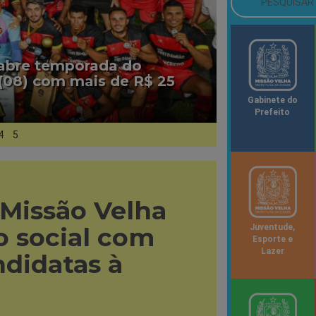
 abre temporada do
(08) com mais de R$ 25
Gabinete do
Prefeito
4
5
 Missão Velha
 social com
Juventude,
Esporte e
Lazer
ndidatas à