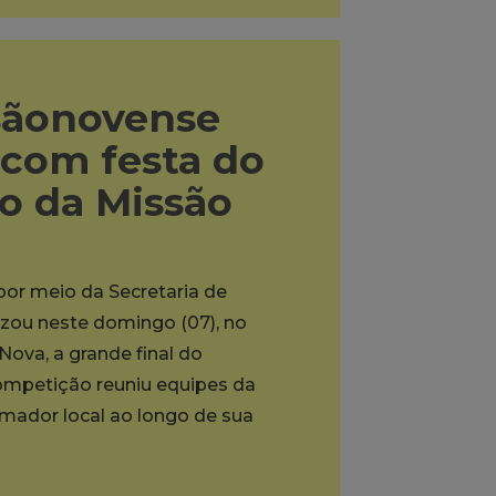
sãonovense
 com festa do
to da Missão
 por meio da Secretaria de
lizou neste domingo (07), no
ova, a grande final do
mpetição reuniu equipes da
ador local ao longo de sua