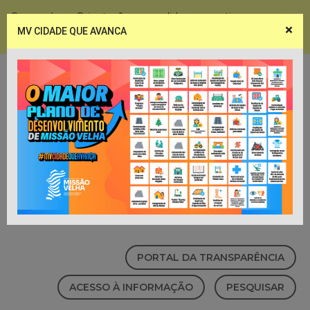
Coronavírus - Orientações e medidas preventivas
×
MV CIDADE QUE AVANCA
Notícias
Webmail
PORTAL DA TRANSPARÊNCIA
ACESSO À INFORMAÇÃO
PESQUISAR