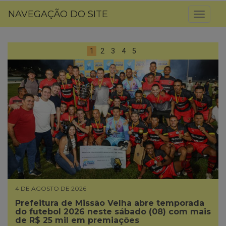
NAVEGAÇÃO DO SITE
Toggl
naviga
1
2
3
4
5
4 DE AGOSTO DE 2026
Prefeitura de Missão Velha abre temporada
do futebol 2026 neste sábado (08) com mais
de R$ 25 mil em premiações