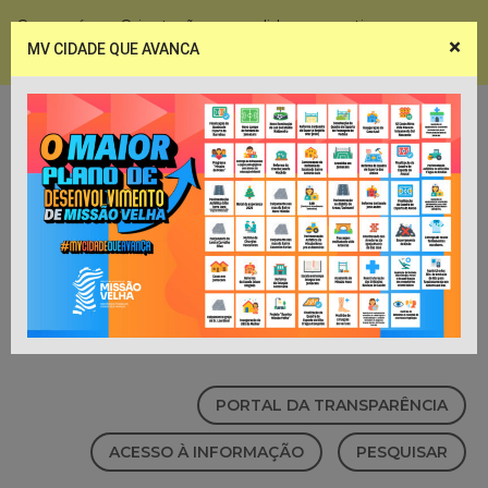
Coronavírus - Orientações e medidas preventivas
×
MV CIDADE QUE AVANCA
Notícias
Webmail
PORTAL DA TRANSPARÊNCIA
ACESSO À INFORMAÇÃO
PESQUISAR