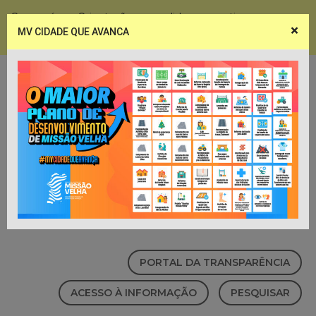
Coronavírus - Orientações e medidas preventivas
×
MV CIDADE QUE AVANCA
Notícias
Webmail
PORTAL DA TRANSPARÊNCIA
ACESSO À INFORMAÇÃO
PESQUISAR