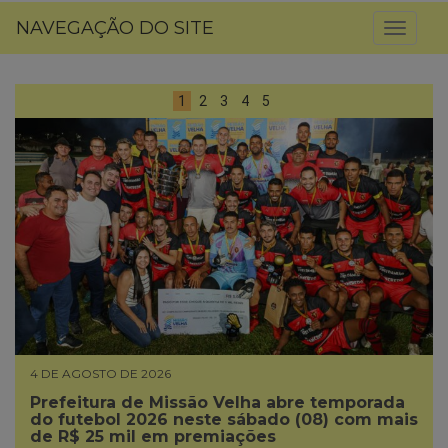
NAVEGAÇÃO DO SITE
Toggl
naviga
1
2
3
4
5
4 DE AGOSTO DE 2026
Prefeitura de Missão Velha abre temporada
do futebol 2026 neste sábado (08) com mais
de R$ 25 mil em premiações