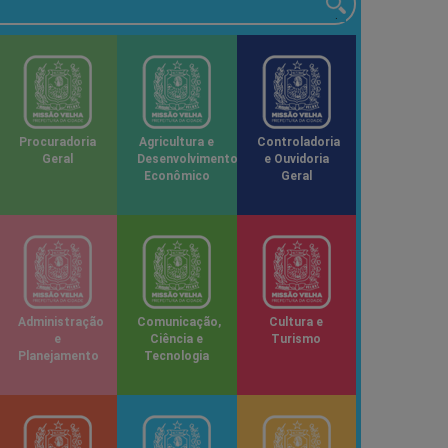
Procuradoria
Agricultura e
Controladoria
Geral
Desenvolvimento
e Ouvidoria
Econômico
Geral
Administração
Comunicação,
Cultura e
e
Ciência e
Turismo
Planejamento
Tecnologia