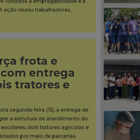
os voltados à empregabilidade e à
A ação reuniu trabalhadores,
rça frota e
s com entrega
is tratores e
sta segunda-feira (15), a entrega de
grar a estrutura de atendimento do
scolares, dois tratores agrícolas e
tados por meio de parcerias