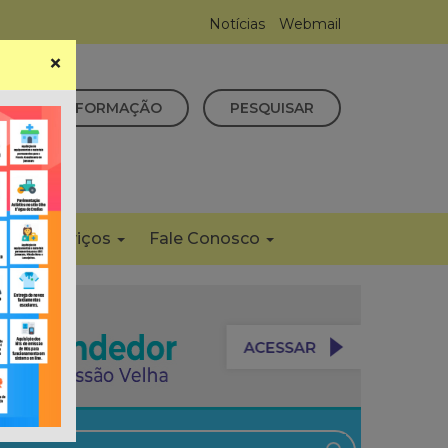
Notícias
Webmail
×
CESSO À INFORMAÇÃO
PESQUISAR
s
Serviços
Fale Conosco