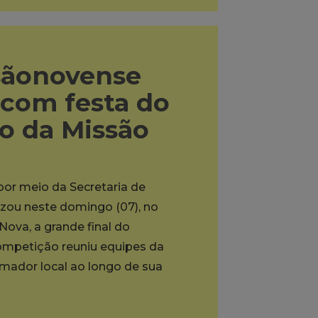
sãonovense
 com festa do
to da Missão
 por meio da Secretaria de
lizou neste domingo (07), no
ova, a grande final do
mpetição reuniu equipes da
ador local ao longo de sua