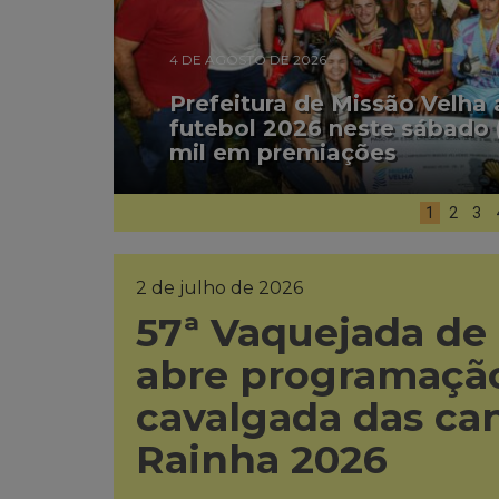
4 DE AGOSTO DE 2026
Prefeitura de Missão Velha
futebol 2026 neste sábado 
mil em premiações
1
2
3
2 de julho de 2026
57ª Vaquejada de
abre programação
cavalgada das ca
Rainha 2026