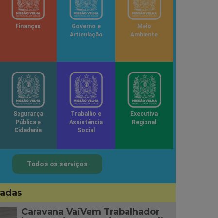
Finanças
Governo e
Meio
Articulação
Ambiente
Segurança
Trabalho e
Executiva
Pública e
Assistência
Regional
Cidadania
Social
Todos os serviços
sadas
Caravana VaiVem Trabalhador