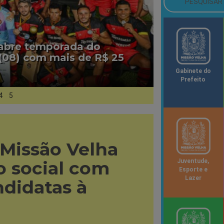
 abre temporada do
(08) com mais de R$ 25
Gabinete do
Prefeito
4
5
 Missão Velha
 social com
Juventude,
Esporte e
Lazer
ndidatas à