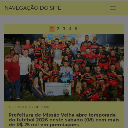
NAVEGAÇÃO DO SITE
Toggl
naviga
1
2
3
4
5
4 DE AGOSTO DE 2026
Prefeitura de Missão Velha abre temporada
do futebol 2026 neste sábado (08) com mais
de R$ 25 mil em premiações