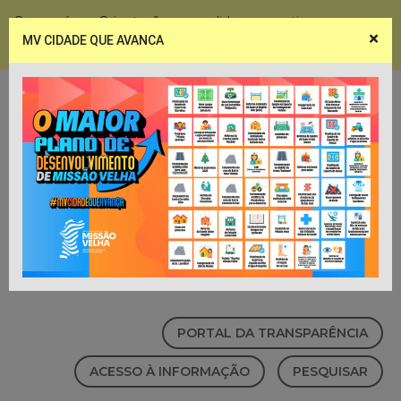
Coronavírus - Orientações e medidas preventivas
×
MV CIDADE QUE AVANCA
Notícias
Webmail
PORTAL DA TRANSPARÊNCIA
ACESSO À INFORMAÇÃO
PESQUISAR