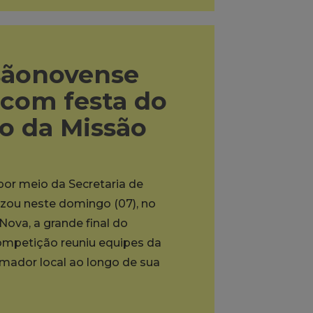
sãonovense
 com festa do
to da Missão
 por meio da Secretaria de
lizou neste domingo (07), no
ova, a grande final do
mpetição reuniu equipes da
ador local ao longo de sua