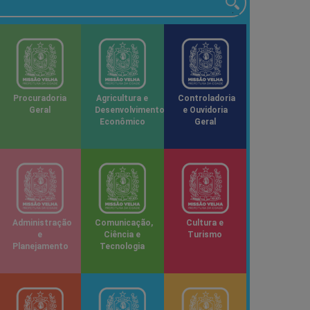
Procuradoria
Agricultura e
Controladoria
Geral
Desenvolvimento
e Ouvidoria
Econômico
Geral
Administração
Comunicação,
Cultura e
e
Ciência e
Turismo
Planejamento
Tecnologia