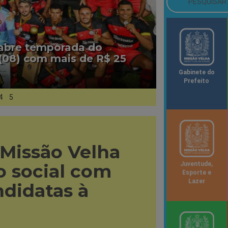
 abre temporada do
(08) com mais de R$ 25
Gabinete do
Prefeito
4
5
 Missão Velha
 social com
Juventude,
Esporte e
Lazer
ndidatas à