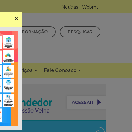
Notícias
Webmail
×
CESSO À INFORMAÇÃO
PESQUISAR
s
Serviços
Fale Conosco