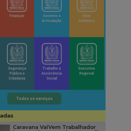
Finanças
Governo e
Meio
Articulação
Ambiente
Segurança
Trabalho e
Executiva
Pública e
Assistência
Regional
Cidadania
Social
Todos os serviços
sadas
Caravana VaiVem Trabalhador