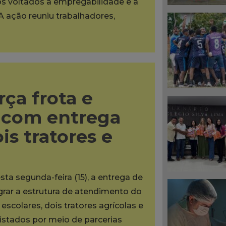
os voltados à empregabilidade e à
A ação reuniu trabalhadores,
rça frota e
s com entrega
is tratores e
sta segunda-feira (15), a entrega de
grar a estrutura de atendimento do
scolares, dois tratores agrícolas e
tados por meio de parcerias