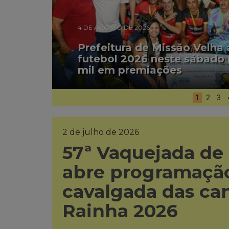
4 DE AGOSTO DE 2026
Prefeitura de Missão Velha
futebol 2026 neste sábado 
mil em premiações
1
2
3
2 de julho de 2026
57ª Vaquejada de
abre programação
cavalgada das ca
Rainha 2026