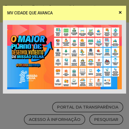
Coronavírus - Orientações e medidas preventivas
×
MV CIDADE QUE AVANCA
Notícias
Webmail
PORTAL DA TRANSPARÊNCIA
ACESSO À INFORMAÇÃO
PESQUISAR