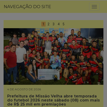
NAVEGAÇÃO DO SITE
Toggl
naviga
1
2
3
4
5
4 DE AGOSTO DE 2026
Prefeitura de Missão Velha abre temporada
do futebol 2026 neste sábado (08) com mais
de R$ 25 mil em premiações