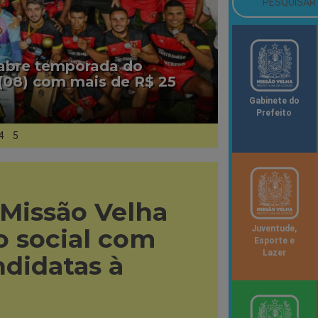
 abre temporada do
(08) com mais de R$ 25
Gabinete do
Prefeito
4
5
 Missão Velha
 social com
Juventude,
Esporte e
Lazer
ndidatas à