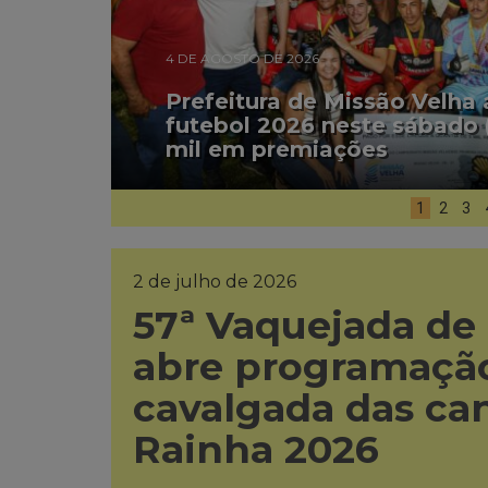
4 DE AGOSTO DE 2026
Prefeitura de Missão Velha
futebol 2026 neste sábado 
mil em premiações
1
2
3
2 de julho de 2026
57ª Vaquejada de
abre programação
cavalgada das ca
Rainha 2026