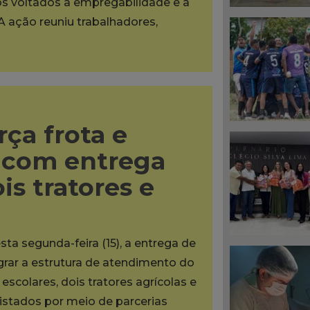
os voltados à empregabilidade e à
A ação reuniu trabalhadores,
rça frota e
s com entrega
is tratores e
sta segunda-feira (15), a entrega de
grar a estrutura de atendimento do
scolares, dois tratores agrícolas e
tados por meio de parcerias