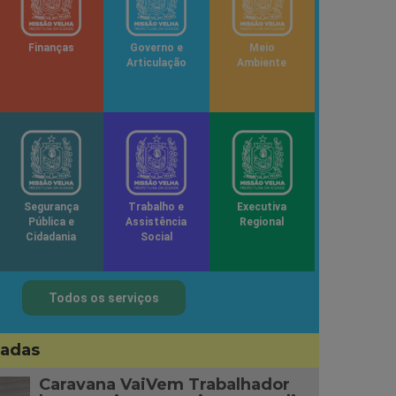
Finanças
Governo e
Meio
Articulação
Ambiente
Segurança
Trabalho e
Executiva
Pública e
Assistência
Regional
Cidadania
Social
Todos os serviços
sadas
Caravana VaiVem Trabalhador