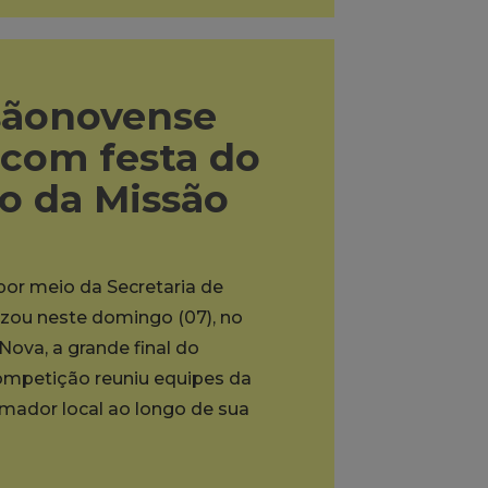
sãonovense
 com festa do
to da Missão
 por meio da Secretaria de
lizou neste domingo (07), no
ova, a grande final do
mpetição reuniu equipes da
ador local ao longo de sua