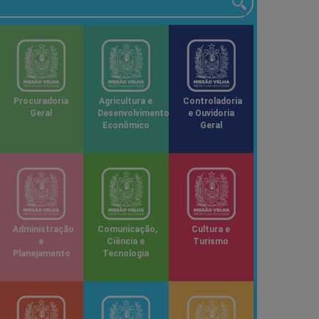
Procuradoria
Agricultura e
Controladoria
Geral
Desenvolvimento
e Ouvidoria
Econômico
Geral
Administração
Comunicação,
Cultura e
e
Ciência e
Turismo
Planejamento
Tecnologia