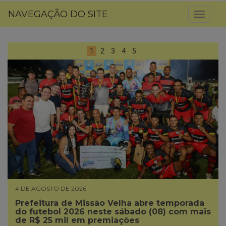
NAVEGAÇÃO DO SITE
Toggl
naviga
1
2
3
4
5
4 DE AGOSTO DE 2026
Prefeitura de Missão Velha abre temporada
do futebol 2026 neste sábado (08) com mais
de R$ 25 mil em premiações