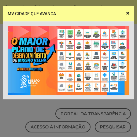
Coronavírus - Orientações e medidas preventivas
×
MV CIDADE QUE AVANCA
Notícias
Webmail
PORTAL DA TRANSPARÊNCIA
ACESSO À INFORMAÇÃO
PESQUISAR