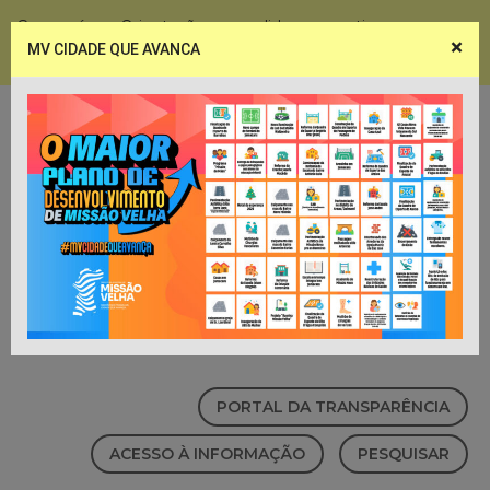
Coronavírus - Orientações e medidas preventivas
×
MV CIDADE QUE AVANCA
Notícias
Webmail
PORTAL DA TRANSPARÊNCIA
ACESSO À INFORMAÇÃO
PESQUISAR