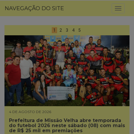
NAVEGAÇÃO DO SITE
Toggl
naviga
1
2
3
4
5
4 DE AGOSTO DE 2026
Prefeitura de Missão Velha abre temporada
do futebol 2026 neste sábado (08) com mais
de R$ 25 mil em premiações