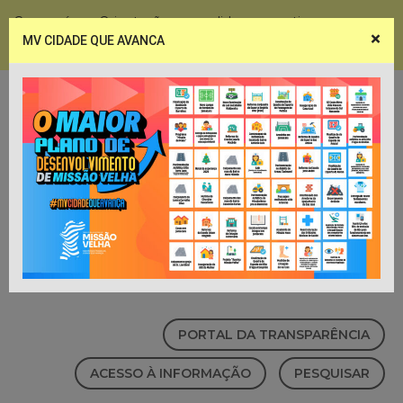
Coronavírus - Orientações e medidas preventivas
×
MV CIDADE QUE AVANCA
Notícias
Webmail
PORTAL DA TRANSPARÊNCIA
ACESSO À INFORMAÇÃO
PESQUISAR