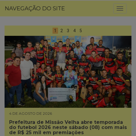
NAVEGAÇÃO DO SITE
Toggl
naviga
1
2
3
4
5
4 DE AGOSTO DE 2026
Prefeitura de Missão Velha abre temporada
do futebol 2026 neste sábado (08) com mais
de R$ 25 mil em premiações