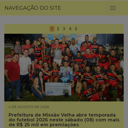
NAVEGAÇÃO DO SITE
Toggl
naviga
1
2
3
4
5
4 DE AGOSTO DE 2026
Prefeitura de Missão Velha abre temporada
do futebol 2026 neste sábado (08) com mais
de R$ 25 mil em premiações