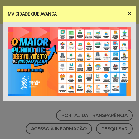
Coronavírus - Orientações e medidas preventivas
×
MV CIDADE QUE AVANCA
Notícias
Webmail
PORTAL DA TRANSPARÊNCIA
ACESSO À INFORMAÇÃO
PESQUISAR