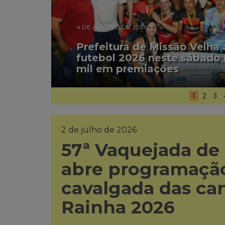
4 DE AGOSTO DE 2026
Prefeitura de Missão Velha
futebol 2026 neste sábado 
mil em premiações
1
2
3
2 de julho de 2026
57ª Vaquejada de
abre programação
cavalgada das ca
Rainha 2026