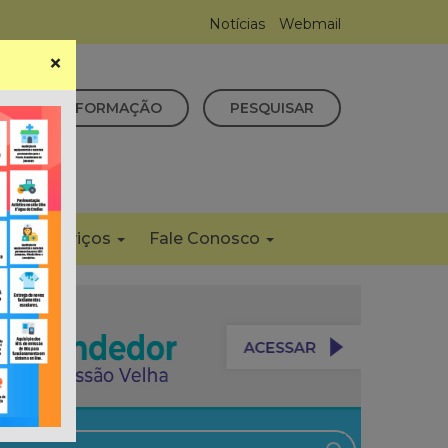
Notícias
Webmail
×
CESSO À INFORMAÇÃO
PESQUISAR
s
Serviços
Fale Conosco