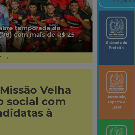
 abre temporada do
(08) com mais de R$ 25
Gabinete do
Prefeito
4
5
 Missão Velha
 social com
Juventude,
Esporte e
Lazer
ndidatas à