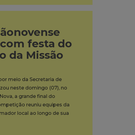
sãonovense
 com festa do
to da Missão
 por meio da Secretaria de
lizou neste domingo (07), no
ova, a grande final do
mpetição reuniu equipes da
ador local ao longo de sua