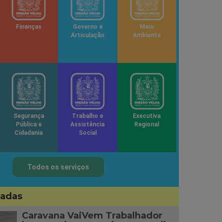
Finanças
Governo e
Meio
Articulação
Ambiente
Segurança
Trabalho e
Executiva
Pública e
Assistência
Regional
Cidadania
Social
Todos os serviços
sadas
Caravana VaiVem Trabalhador