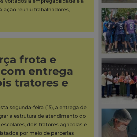
os voltados à empregabilidade e à
A ação reuniu trabalhadores,
rça frota e
s com entrega
is tratores e
sta segunda-feira (15), a entrega de
grar a estrutura de atendimento do
scolares, dois tratores agrícolas e
tados por meio de parcerias