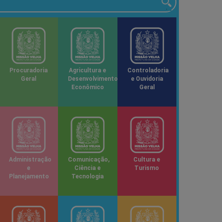
Procuradoria
Agricultura e
Controladoria
Geral
Desenvolvimento
e Ouvidoria
Econômico
Geral
Administração
Comunicação,
Cultura e
e
Ciência e
Turismo
Planejamento
Tecnologia