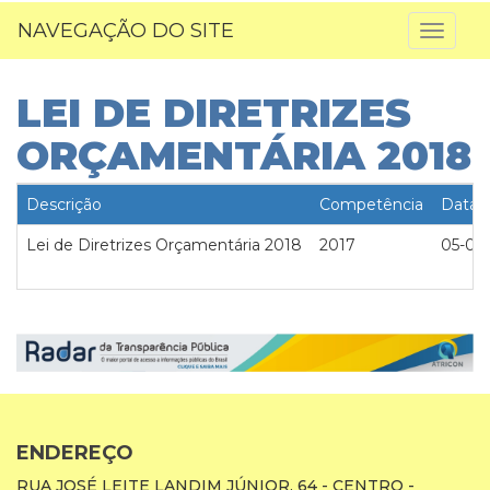
NAVEGAÇÃO DO SITE
Toggl
naviga
LEI DE DIRETRIZES
ORÇAMENTÁRIA 2018
Descrição
Competência
Data
Lei de Diretrizes Orçamentária 2018
2017
05-07
ENDEREÇO
RUA JOSÉ LEITE LANDIM JÚNIOR, 64 - CENTRO -