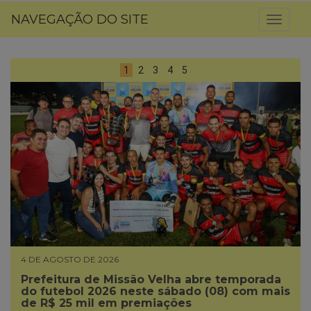
NAVEGAÇÃO DO SITE
Toggl
naviga
1
2
3
4
5
4 DE AGOSTO DE 2026
Prefeitura de Missão Velha abre temporada
do futebol 2026 neste sábado (08) com mais
de R$ 25 mil em premiações