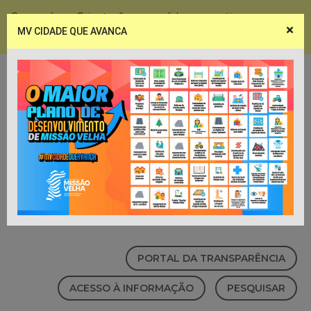
Coronavírus - Orientações e medidas preventivas
×
MV CIDADE QUE AVANCA
Notícias
Webmail
PORTAL DA TRANSPARÊNCIA
ACESSO À INFORMAÇÃO
PESQUISAR