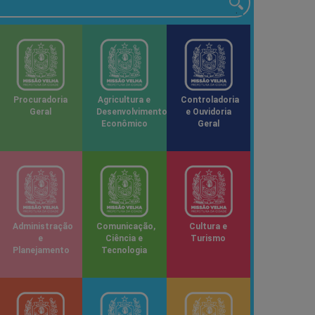
Procuradoria
Agricultura e
Controladoria
Geral
Desenvolvimento
e Ouvidoria
Econômico
Geral
Administração
Comunicação,
Cultura e
e
Ciência e
Turismo
Planejamento
Tecnologia