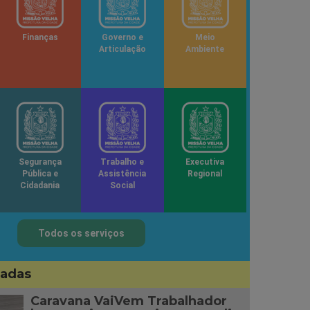
Finanças
Governo e
Meio
Articulação
Ambiente
Segurança
Trabalho e
Executiva
Pública e
Assistência
Regional
Cidadania
Social
Todos os serviços
sadas
Caravana VaiVem Trabalhador