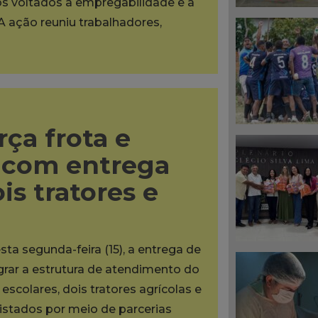
os voltados à empregabilidade e à
A ação reuniu trabalhadores,
rça frota e
s com entrega
is tratores e
sta segunda-feira (15), a entrega de
grar a estrutura de atendimento do
scolares, dois tratores agrícolas e
tados por meio de parcerias