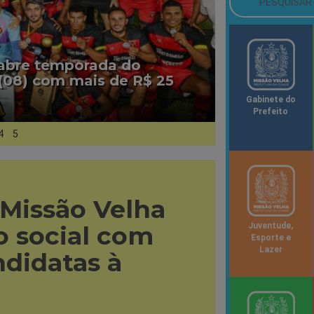
 abre temporada do
(08) com mais de R$ 25
Gabinete do
Prefeito
4
5
 Missão Velha
 social com
Juventude,
Esporte e
Lazer
ndidatas à