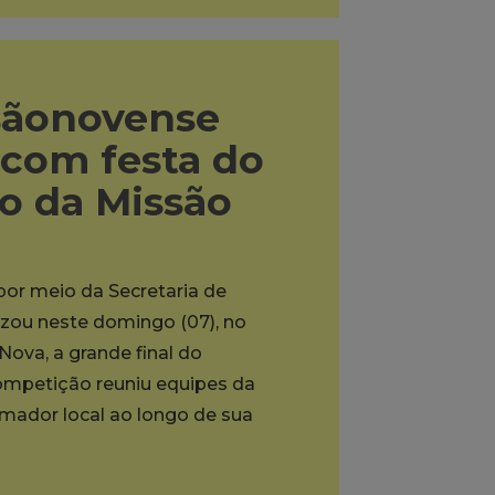
sãonovense
 com festa do
to da Missão
 por meio da Secretaria de
lizou neste domingo (07), no
ova, a grande final do
mpetição reuniu equipes da
ador local ao longo de sua