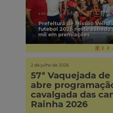
4 DE AGOSTO DE 2026
Prefeitura de Missão Velha
futebol 2026 neste sábado 
mil em premiações
1
2
3
2 de julho de 2026
57ª Vaquejada de
abre programação
cavalgada das ca
Rainha 2026