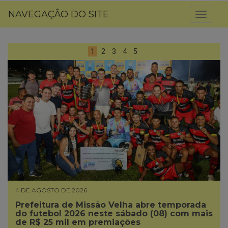
NAVEGAÇÃO DO SITE
Toggl
naviga
1
2
3
4
5
4 DE AGOSTO DE 2026
Prefeitura de Missão Velha abre temporada
do futebol 2026 neste sábado (08) com mais
de R$ 25 mil em premiações