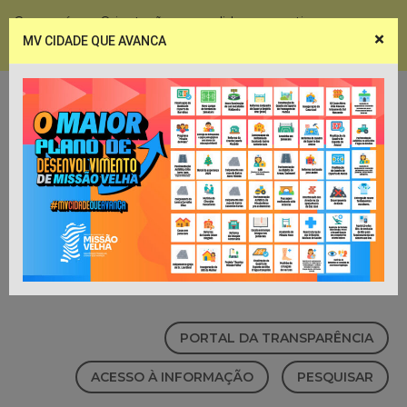
Coronavírus - Orientações e medidas preventivas
×
MV CIDADE QUE AVANCA
Notícias
Webmail
PORTAL DA TRANSPARÊNCIA
ACESSO À INFORMAÇÃO
PESQUISAR