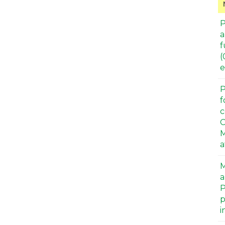
P
a
f
(
e
P
f
c
C
M
a
M
a
P
p
i