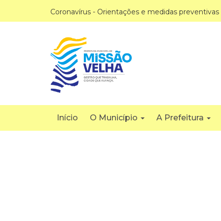
Coronavírus - Orientações e medidas preventivas
Início
O Município
A Prefeitura