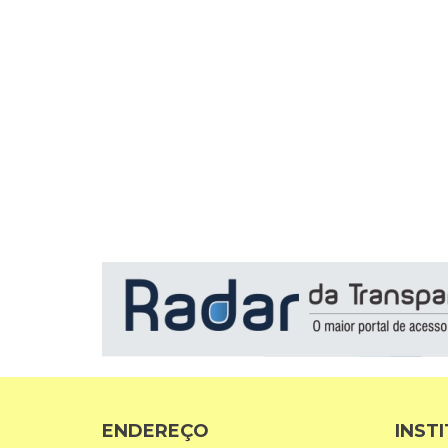
ENDEREÇO
INST