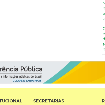
M
n
e
t
C
e
d
s
n
ITUCIONAL
SECRETARIAS
R