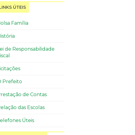
LINKS ÚTEIS
olsa Família
istória
ei de Responsabilidade
iscal
icitações
 Prefeito
restação de Contas
elação das Escolas
elefones Úteis