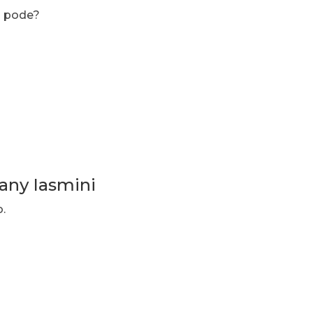
a pode?
tany Iasmini
.