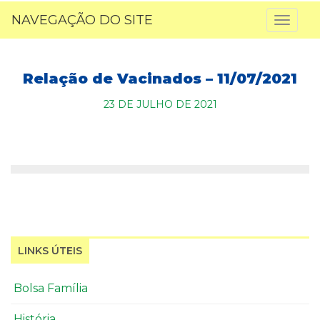
NAVEGAÇÃO DO SITE
Toggl
naviga
Relação de Vacinados – 11/07/2021
23 DE JULHO DE 2021
LINKS ÚTEIS
Bolsa Família
História