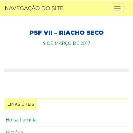
NAVEGAÇÃO DO SITE
Toggl
naviga
PSF VII – RIACHO SECO
9 DE MARÇO DE 2017
LINKS ÚTEIS
Bolsa Família
História