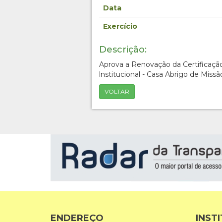
Data
Exercício
Descrição:
Aprova a Renovação da Certificaç
lnstitucional - Casa Abrigo de Missã
VOLTAR
ENDEREÇO
INST