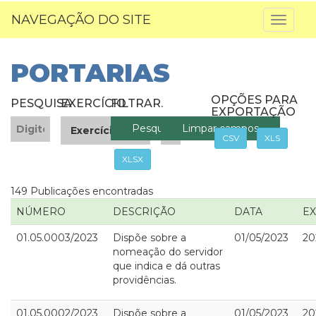
NAVEGAÇÃO DO SITE
Toggl
naviga
PORTARIAS
OPÇÕES PARA
PESQUISA
EXERCÍCIO
FILTRAR
.
EXPORTAÇÃO
CSV
XLS
XLSX
149 Publicações encontradas
NÚMERO
DESCRIÇÃO
DATA
EX
01.05.0003/2023
Dispõe sobre a
01/05/2023
20
nomeação do servidor
que indica e dá outras
providências.
01.05.0002/2023
Dispõe sobre a
01/05/2023
20