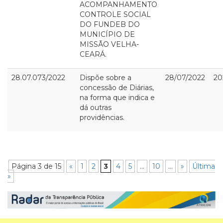
ACOMPANHAMENTO
CONTROLE SOCIAL
DO FUNDEB DO
MUNICÍPIO DE
MISSÃO VELHA-
CEARÁ.
28.07.073/2022
Dispõe sobre a
28/07/2022
20
concessão de Diárias,
na forma que indica e
dá outras
providências.
Página 3 de 15
«
1
2
3
4
5
...
10
...
»
Última
»