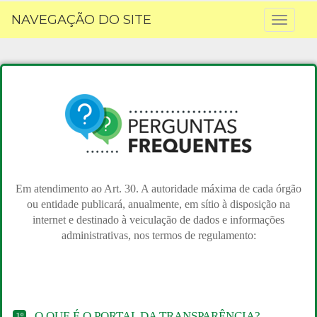
NAVEGAÇÃO DO SITE
Toggl
naviga
Em atendimento ao Art. 30. A autoridade máxima de cada órgão
ou entidade publicará, anualmente, em sítio à disposição na
internet e destinado à veiculação de dados e informações
administrativas, nos termos de regulamento:
O QUE É O PORTAL DA TRANSPARÊNCIA?
1º