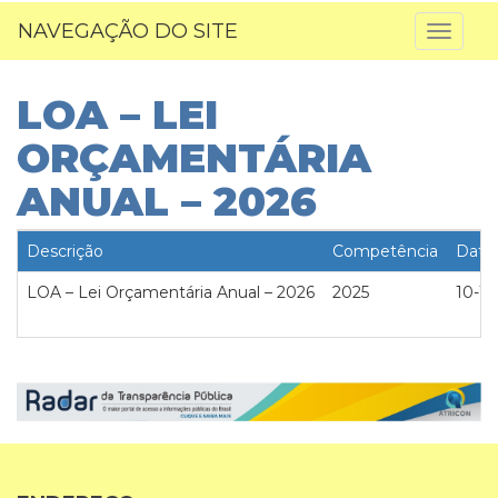
NAVEGAÇÃO DO SITE
Toggl
naviga
LOA – LEI
ORÇAMENTÁRIA
ANUAL – 2026
Descrição
Competência
Data
LOA – Lei Orçamentária Anual – 2026
2025
10-11