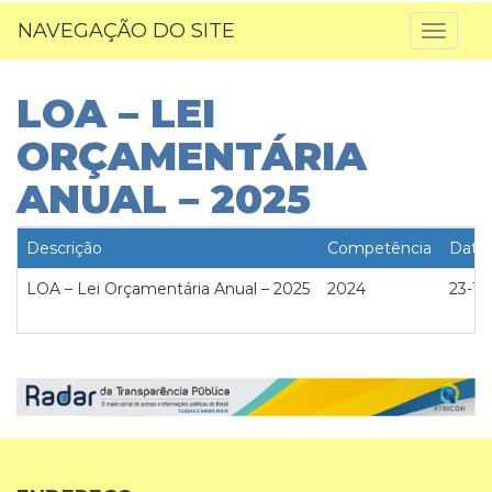
NAVEGAÇÃO DO SITE
Toggl
naviga
LOA – LEI
ORÇAMENTÁRIA
ANUAL – 2025
Descrição
Competência
Data
LOA – Lei Orçamentária Anual – 2025
2024
23-12