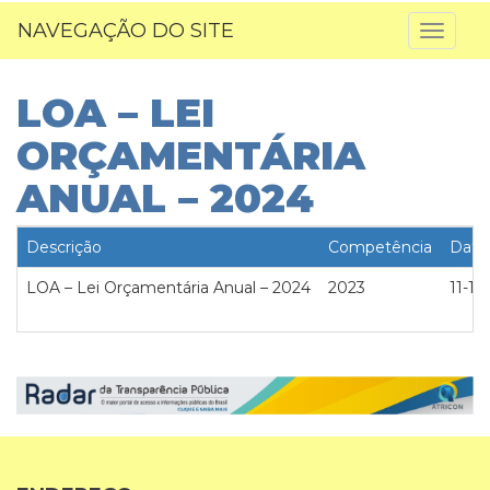
NAVEGAÇÃO DO SITE
Toggl
naviga
LOA – LEI
ORÇAMENTÁRIA
ANUAL – 2024
Descrição
Competência
Data
LOA – Lei Orçamentária Anual – 2024
2023
11-12