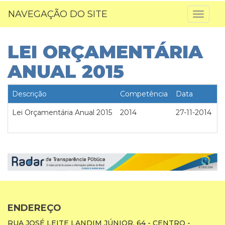
NAVEGAÇÃO DO SITE
Toggl
naviga
LEI ORÇAMENTÁRIA
ANUAL 2015
Descrição
Competência
Data
E
Lei Orçamentária Anual 2015
2014
27-11-2014
2
ENDEREÇO
RUA JOSÉ LEITE LANDIM JÚNIOR, 64 - CENTRO -