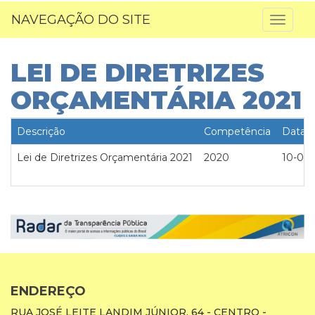
NAVEGAÇÃO DO SITE
Toggl
naviga
LEI DE DIRETRIZES
ORÇAMENTÁRIA 2021
Descrição
Competência
Data
Lei de Diretrizes Orçamentária 2021
2020
10-06
ENDEREÇO
RUA JOSÉ LEITE LANDIM JÚNIOR, 64 - CENTRO -