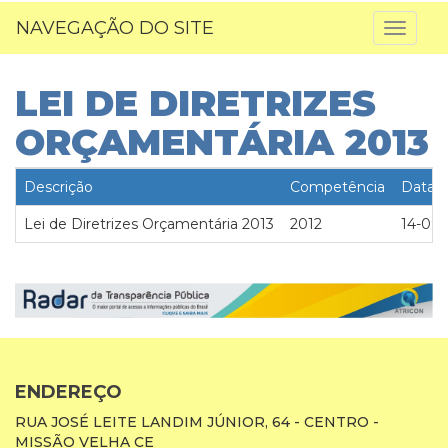
NAVEGAÇÃO DO SITE
Toggl
naviga
LEI DE DIRETRIZES
ORÇAMENTÁRIA 2013
Descrição
Competência
Data
Lei de Diretrizes Orçamentária 2013
2012
14-09-
ENDEREÇO
RUA JOSÉ LEITE LANDIM JÚNIOR, 64 - CENTRO -
MISSÃO VELHA CE