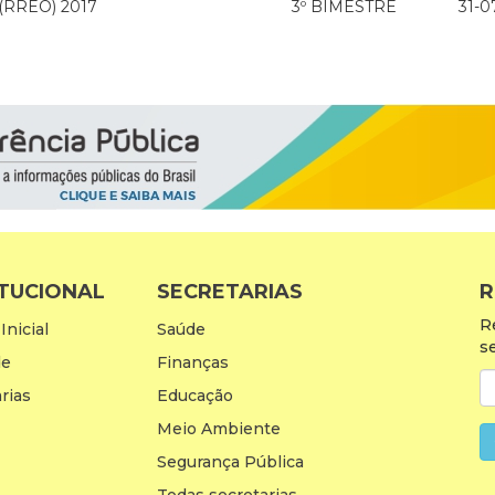
 (RREO) 2017
3º BIMESTRE
31-0
ITUCIONAL
SECRETARIAS
R
R
Inicial
Saúde
s
de
Finanças
rias
Educação
Meio Ambiente
Segurança Pública