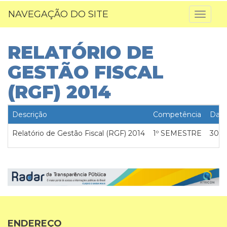
NAVEGAÇÃO DO SITE
Toggl
naviga
RELATÓRIO DE
GESTÃO FISCAL
(RGF) 2014
Descrição
Competência
Data
Relatório de Gestão Fiscal (RGF) 2014
1º SEMESTRE
30-0
ENDEREÇO