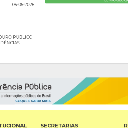
LEI-No-888-2
05-05-2026
OURO PÚBLICO
IDÊNCIAS.
ITUCIONAL
SECRETARIAS
R