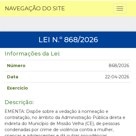
NAVEGAÇÃO DO SITE
Toggl
naviga
LEI N.º 868/2026
Informações da Lei:
Número
868/2026
Data
22-04-2026
Exercício
Descrição:
EMENTA: Dispõe sobre a vedação à nomeação e
contratação, no âmbito da Administração Pública direta e
indireta do Município de Missão Velha (CE), de pessoas
condenadas por crime de violência contra a mulher,
crianças e adolescentes e dá outras providências.