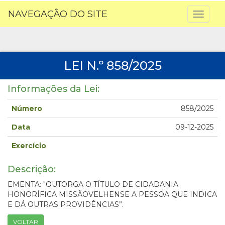
NAVEGAÇÃO DO SITE
Toggl
naviga
LEI N.º 858/2025
Informações da Lei:
Número
858/2025
Data
09-12-2025
Exercício
Descrição:
EMENTA: "OUTORGA O TÍTULO DE CIDADANIA
HONORÍFICA MISSÃOVELHENSE A PESSOA QUE INDICA
E DÁ OUTRAS PROVIDÊNCIAS”.
VOLTAR