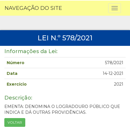
NAVEGAÇÃO DO SITE
Toggl
naviga
LEI N.º 578/2021
Informações da Lei:
Número
578/2021
Data
14-12-2021
Exercício
2021
Descrição:
EMENTA: DENOMINA O LOGRADOURO PÚBLICO QUE
INDICA E DÁ OUTRAS PROVIDÊNCIAS.
VOLTAR